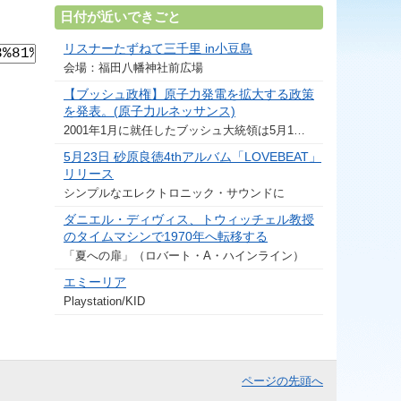
日付が近いできごと
リスナーたずねて三千里 in小豆島
会場：福田八幡神社前広場
【ブッシュ政権】原子力発電を拡大する政策
を発表。(原子力ルネッサンス)
2001年1月に就任したブッシュ大統領は5月1…
5月23日 砂原良徳4thアルバム「LOVEBEAT」
リリース
シンプルなエレクトロニック・サウンドに
ダニエル・ディヴィス、トウィッチェル教授
のタイムマシンで1970年へ転移する
「夏への扉」（ロバート・A・ハインライン）
エミーリア
Playstation/KID
ページの先頭へ