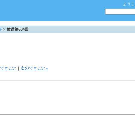
ようこ
表
>
放送第634回
。
のできごと
|
次のできごと»