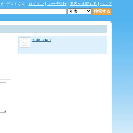
そ! ゲストさん
|
ログイン
|
ユーザ登録
|
年表を比較する
|
ヘルプ
kabochan