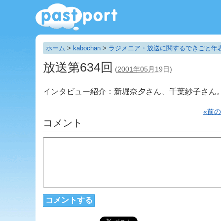
ホーム
>
kabochan
>
ラジメニア・放送に関するできごと年
放送第634回
(2001年05月19日)
インタビュー紹介：新堀奈夕さん、千葉紗子さん
«前
コメント