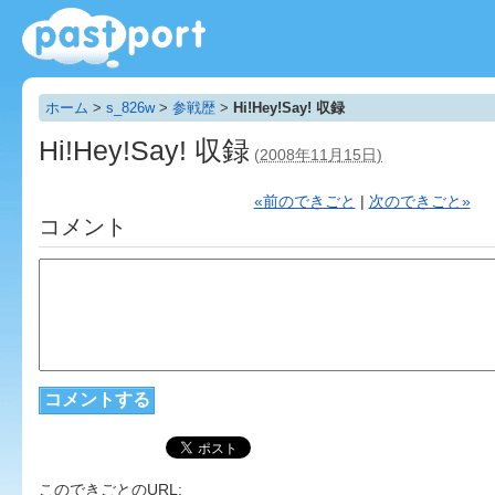
ホーム
>
s_826w
>
参戦歴
>
Hi!Hey!Say! 収録
Hi!Hey!Say! 収録
(2008年11月15日)
«前のできごと
|
次のできごと»
コメント
このできごとのURL: